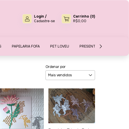
Login
/
Carrinho
(
0
)
Cadastre-se
R$0,00
S
PAPELARIA FOFA
PET LOVEU
PRESENTES E MIMOS
S
Ordenar por