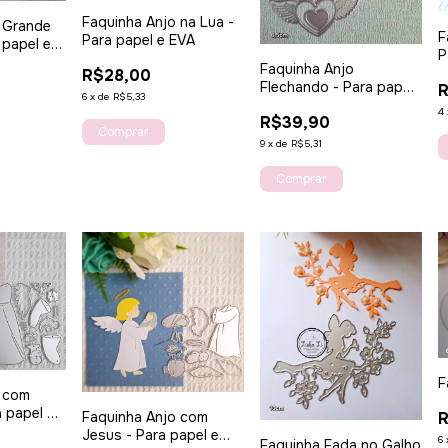
Faquinha Anjo na Lua -
 Grande
F
Para papel e EVA
 papel e
P
Faquinha Anjo
R$28,00
Flechando - Para papel
R
6
x
de
R$5,33
e EVA
4
R$39,90
9
x
de
R$5,31
F
o com
a papel e
R
Faquinha Anjo com
Jesus - Para papel e
6
Faquinha Fada no Galho