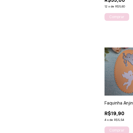
R$55,00
12
x
de
R$5,60
Faquinha Anji
R$19,90
4
x
de
R$5,54