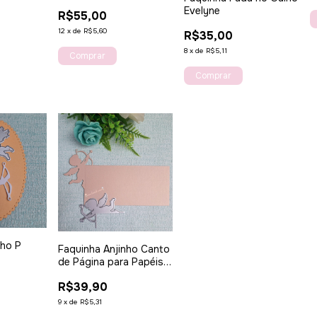
EVA
Evelyne
R$55,00
12
x
de
R$5,60
R$35,00
8
x
de
R$5,11
nho P
Faquinha Anjinho Canto
de Página para Papéis e
EVA
R$39,90
9
x
de
R$5,31