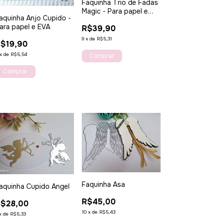
Faquinha Trio de Fadas
Magic - Para papel e
aquinha Anjo Cupido -
EVA
ara papel e EVA
R$39,90
9
x
de
R$5,31
$19,90
x
de
R$5,54
Faquinha Asa
aquinha Cupido Angel
R$45,00
$28,00
10
x
de
R$5,43
x
de
R$5,33