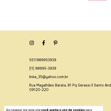
5511989953939
(11) 98995-3939
linka_35@yahoo.com.br
Rua Magalhães Barata, 81 Pq Gerassi ll Santo An
09120-220
Meios de pagamento
Ao navegar por este site
você aceita o uso de cookies
para