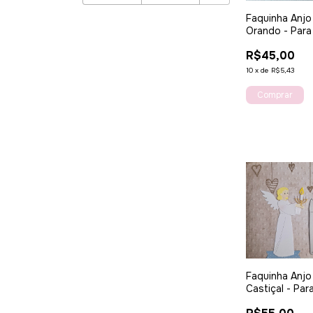
Faquinha Anjo
Orando - Para
EVA
R$45,00
10
x
de
R$5,43
Faquinha Anj
Castiçal - Par
EVA