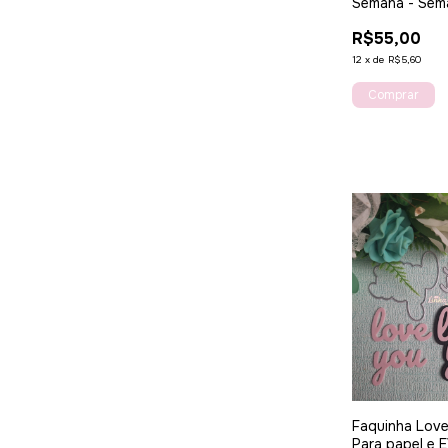
Semana - Sem
R$55,00
12
x
de
R$5,60
Faquinha Love
Para papel e 