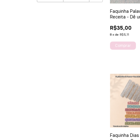
Faquinha Pala
Receita - Dê 
especial aos 
R$35,00
cadernos
personalizad
8
x
de
R$5,11
Faquinha Dias