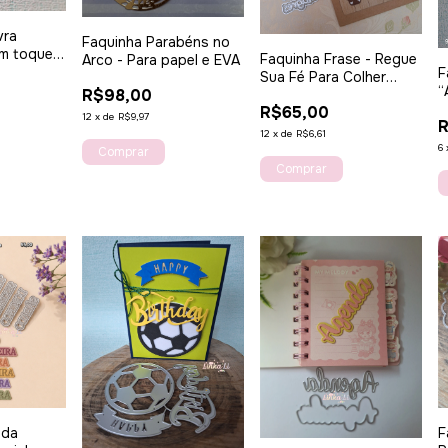
vra
Faquinha Parabéns no
um toque
Faquinha Frase - Regue
Arco - Para papel e EVA
seus
F
Sua Fé Para Colher
“
R$98,00
Milagres
os
o
R$65,00
12
x
de
R$9,97
d
12
x
de
R$6,61
6
F
 da