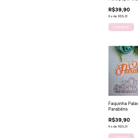
R$39,90
9
x
de
R$5,31
Faquinha Pala
Parabéns
R$39,90
9
x
de
R$5,31