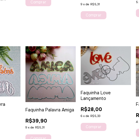
5
9
x
de
R$5,31
Faquinha Love
Lançamento
vra
F
R$28,00
Faquinha Palavra Amiga
R
6
x
de
R$5,33
R$39,90
4
9
x
de
R$5,31