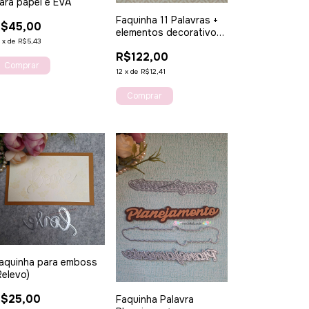
ara papel e EVA
Faquinha 11 Palavras +
R$45,00
elementos decorativos
0
x
de
R$5,43
- Para papel e EVA
R$122,00
12
x
de
R$12,41
aquinha para emboss
Relevo)
$25,00
Faquinha Palavra