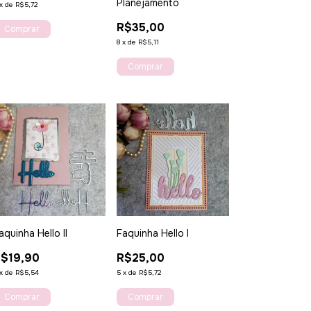
Planejamento
x
de
R$5,72
R$35,00
8
x
de
R$5,11
aquinha Hello II
Faquinha Hello I
$19,90
R$25,00
x
de
R$5,54
5
x
de
R$5,72