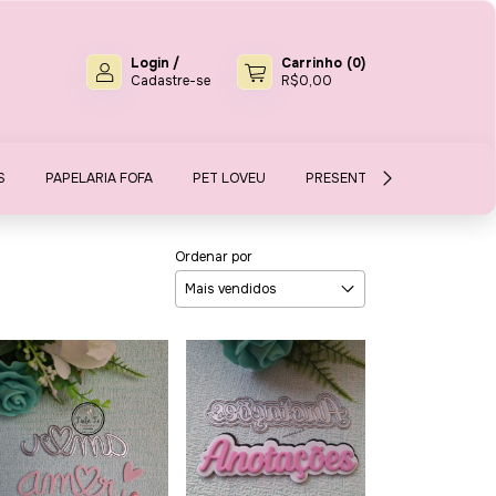
Login
/
Carrinho
(
0
)
Cadastre-se
R$0,00
S
PAPELARIA FOFA
PET LOVEU
PRESENTES E MIMOS
S
Ordenar por