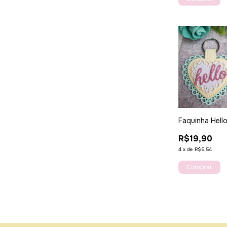
Faquinha Hell
R$19,90
4
x
de
R$5,54