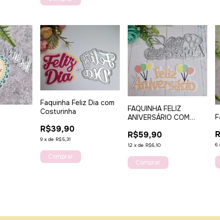
Faquinha Feliz Dia com
FAQUINHA FELIZ
Costurinha
o
F
ANIVERSÁRIO COM
BALÕES
R$39,90
R$59,90
9
x
de
R$5,31
6
12
x
de
R$6,10