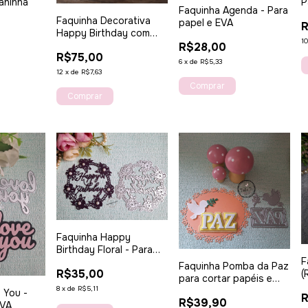
P
aninha
Faquinha Agenda - Para
Faquinha Decorativa
papel e EVA
Happy Birthday com
1
Bola
R$28,00
R$75,00
6
x
de
R$5,33
12
x
de
R$7,63
Faquinha Happy
Birthday Floral - Para
F
papel e EVA
Faquinha Pomba da Paz
R$35,00
(
para cortar papéis e
8
x
de
R$5,11
EVA
 You -
R
R$39,90
EVA