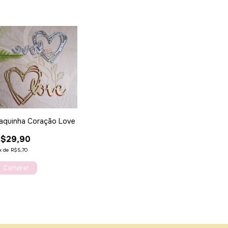
aquinha Coração Love
R$29,90
x
de
R$5,70