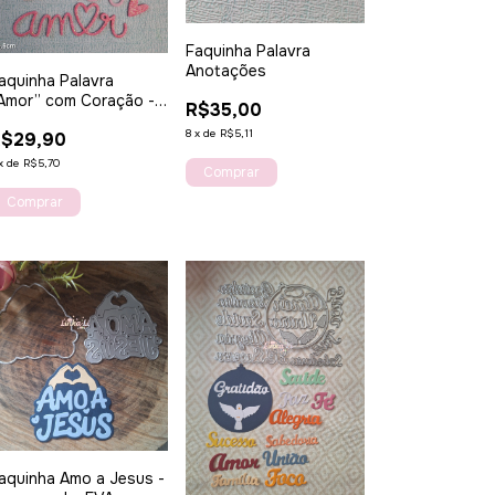
Faquinha Palavra
Anotações
aquinha Palavra
Amor” com Coração -
R$35,00
 toque perfeito cheios
8
x
de
R$5,11
R$29,90
e sentimento!
x
de
R$5,70
aquinha Amo a Jesus -