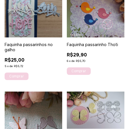
Faquinha passarinho Thoti
Faquinha passarinhos no
galho
R$29,90
R$25,00
6
x
de
R$5,70
5
x
de
R$5,72