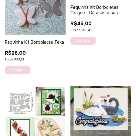
Faquinha Kit Borboletas
Grayce - Dê asas à sua
criatividade
R$45,00
10
x
de
R$5,43
Faquinha Kit Borboletas Teka
R$28,00
6
x
de
R$5,33