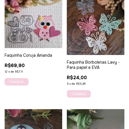
Faquinha Coruja Amanda
Faquinha Borboletas Lavy -
R$69,90
Para papel e EVA
12
x
de
R$7,11
R$24,00
5
x
de
R$5,49