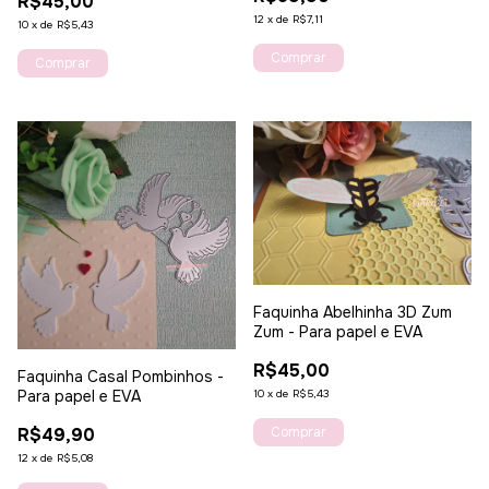
R$45,00
12
x
de
R$7,11
10
x
de
R$5,43
Faquinha Abelhinha 3D Zum
Zum - Para papel e EVA
R$45,00
Faquinha Casal Pombinhos -
10
x
de
R$5,43
Para papel e EVA
R$49,90
12
x
de
R$5,08