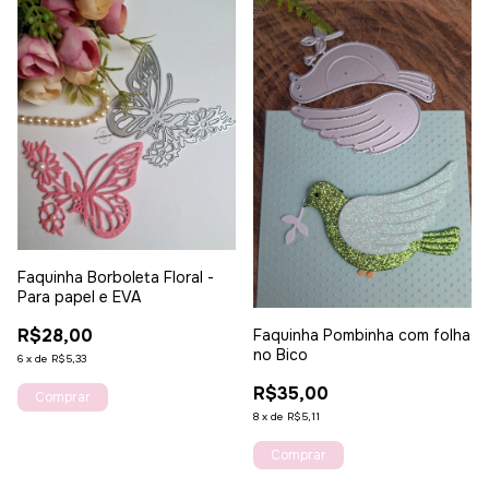
Faquinha Borboleta Floral -
Para papel e EVA
R$28,00
Faquinha Pombinha com folha
no Bico
6
x
de
R$5,33
R$35,00
8
x
de
R$5,11