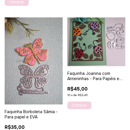
Faquinha Joanina com
Anteninhas - Para Papéis e
EVA
R$45,00
10
x
de
R$5,43
Faquinha Borboleta Sâmia -
Para papel e EVA
R$35,00