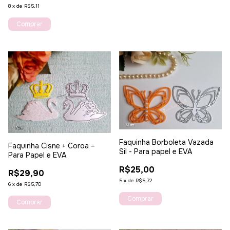
8
x
de
R$5,11
Faquinha Borboleta Vazada
Faquinha Cisne + Coroa –
Sil - Para papel e EVA
Para Papel e EVA
R$25,00
R$29,90
5
x
de
R$5,72
6
x
de
R$5,70