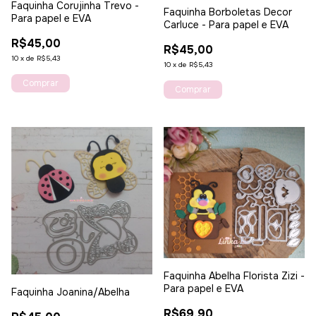
Faquinha Corujinha Trevo -
Faquinha Borboletas Decor
Para papel e EVA
Carluce - Para papel e EVA
R$45,00
R$45,00
10
x
de
R$5,43
10
x
de
R$5,43
Faquinha Abelha Florista Zizi -
Para papel e EVA
Faquinha Joanina/Abelha
R$69,90