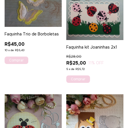
Faquinha Trio de Borboletas
R$45,00
Faquinha kit Joaninhas 2x1
10
x
de
R$5,43
R$28,00
R$25,00
11
% OFF
5
x
de
R$5,72