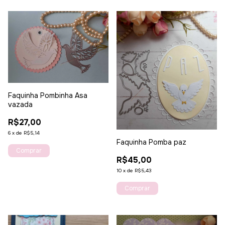
Faquinha Pombinha Asa
vazada
R$27,00
6
x
de
R$5,14
Faquinha Pomba paz
R$45,00
10
x
de
R$5,43