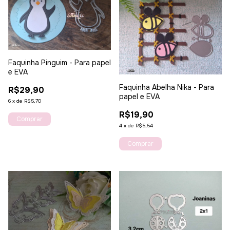
Faquinha Pinguim - Para papel
e EVA
Faquinha Abelha Nika - Para
R$29,90
papel e EVA
6
x
de
R$5,70
R$19,90
4
x
de
R$5,54