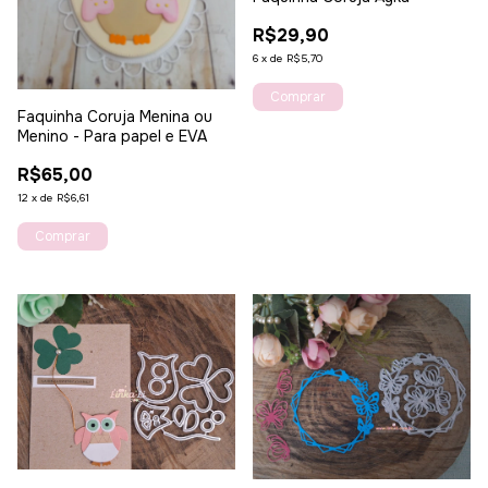
R$29,90
6
x
de
R$5,70
Faquinha Coruja Menina ou
Menino - Para papel e EVA
R$65,00
12
x
de
R$6,61