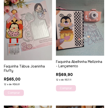
Faquinha Abelhinha Mellzinha
- Lançamento
Faquinha Tábua Joaninha
Fluffy
R$69,90
R$65,00
12
x
de
R$7,11
12
x
de
R$6,61