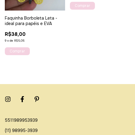
Faquinha Borboleta Leta -
ideal para papéis e EVA
R$38,00
9
x
de
R$5,05
5511989953939
(11) 98995-3939