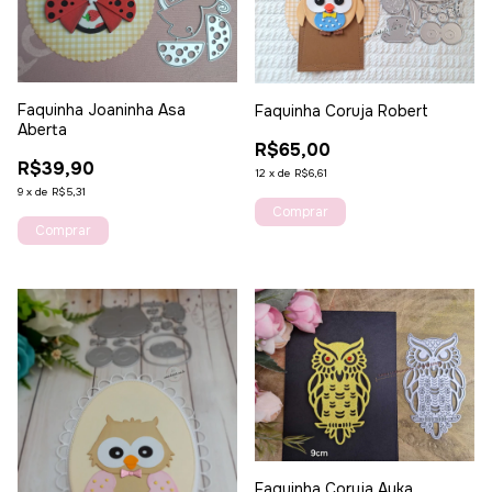
Faquinha Joaninha Asa
Faquinha Coruja Robert
Aberta
R$65,00
R$39,90
12
x
de
R$6,61
9
x
de
R$5,31
Faquinha Coruja Ayka