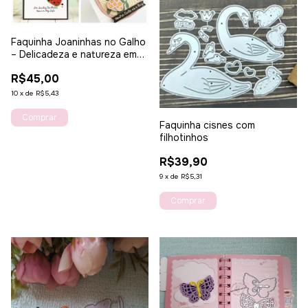
Faquinha Joaninhas no Galho
– Delicadeza e natureza em
seus projetos
R$45,00
10
x
de
R$5,43
Faquinha cisnes com
filhotinhos
R$39,90
9
x
de
R$5,31