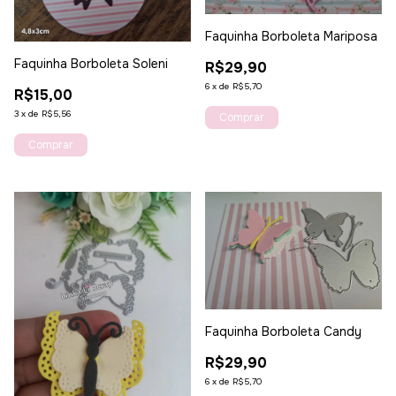
Faquinha Borboleta Mariposa
Faquinha Borboleta Soleni
R$29,90
6
x
de
R$5,70
R$15,00
3
x
de
R$5,56
Faquinha Borboleta Candy
R$29,90
6
x
de
R$5,70