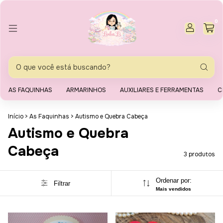
0
AS FAQUINHAS
ARMARINHOS
AUXILIARES E FERRAMENTAS
C
Início
>
As Faquinhas
>
Autismo e Quebra Cabeça
Autismo e Quebra
Cabeça
3 produtos
Ordenar por:
Filtrar
Mais vendidos