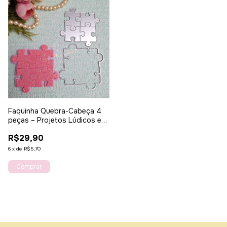
Faquinha Quebra-Cabeça 4
peças – Projetos Lúdicos e
Autismo
R$29,90
6
x
de
R$5,70