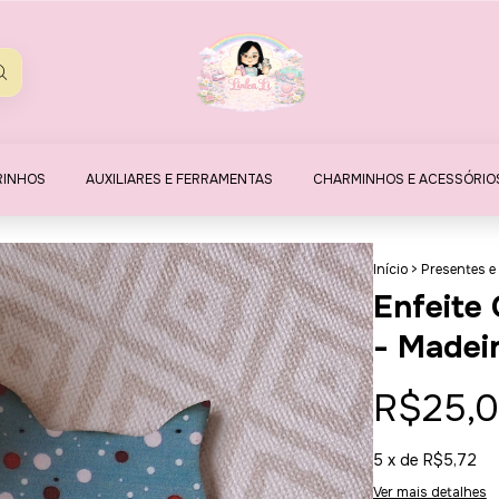
RINHOS
AUXILIARES E FERRAMENTAS
CHARMINHOS E ACESSÓRIO
Início
>
Presentes e
Enfeite
- Madei
R$25,
5
x de
R$5,72
Ver mais detalhes