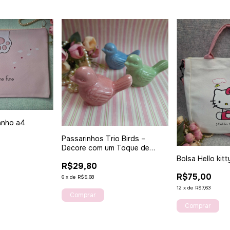
anho a4
Passarinhos Trio Birds –
Decore com um Toque de
Charme e Delicadeza
Bolsa Hello kitt
R$29,80
R$75,00
6
x
de
R$5,68
12
x
de
R$7,63