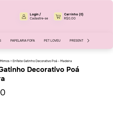
Login
/
Carrinho
(
0
)
Cadastre-se
R$0,00
S
PAPELARIA FOFA
PET LOVEU
PRESENTES E MIMOS
S
 Mimos
>
Enfeite Gatinho Decorativo Poá - Madeira
 Gatinho Decorativo Poá
ra
00