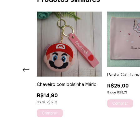
Pasta Cat Tam
 kit
Chaveiro com bolsinha Mário
R$25,00
5
x
de
R$5,72
R$14,90
3
x
de
R$5,52