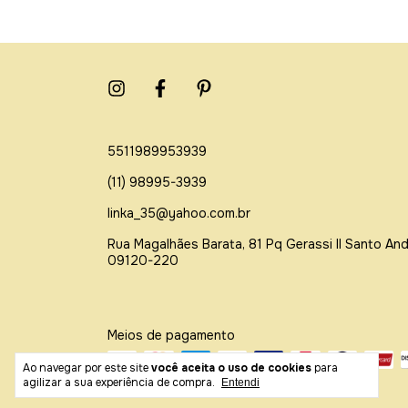
5511989953939
(11) 98995-3939
linka_35@yahoo.com.br
Rua Magalhães Barata, 81 Pq Gerassi ll Santo An
09120-220
Meios de pagamento
Ao navegar por este site
você aceita o uso de cookies
para
agilizar a sua experiência de compra.
Entendi