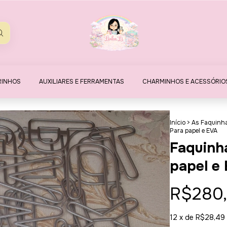
RINHOS
AUXILIARES E FERRAMENTAS
CHARMINHOS E ACESSÓRIO
Início
>
As Faquinh
Para papel e EVA
Faquinh
papel e
R$280
12
x de
R$28,49