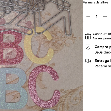
Ver mais detalhes
Compra p
Seus dado
Entrega 
Receba se