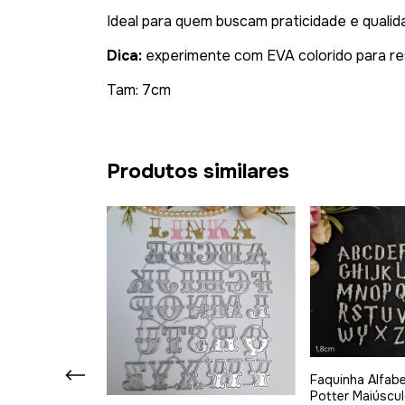
Ideal para quem buscam praticidade e qualid
Dica:
experimente com EVA colorido para resu
Tam: 7cm
Produtos similares
to Harry
Faquinha Alfab
o
Potter Maiúscu