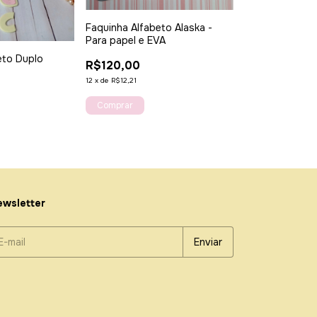
Faquinha Alfa
R$55,00
Faquinha Alfabeto Alaska -
Para papel e EVA
12
x
de
R$5,60
eto Duplo
R$120,00
12
x
de
R$12,21
wsletter