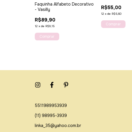
Faquinha Alfabeto Decorativo
R$55,00
- Vasilly
12
x
de
R$5,60
R$89,90
12
x
de
R$9,15
5511989953939
(11) 98995-3939
linka_35@yahoo.com.br