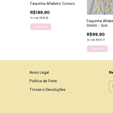
Faquinha Alfabeto Cursivo
R$189,90
12
x
de
R$19,32
Faquinha Alfab
Dimitri - 3cm
R$99,90
12
x
de
R$10,17
Aviso Legal
Ne
Política de Frete
Trocas e Devoluções