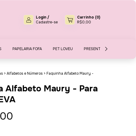
Login
/
Carrinho
(
0
)
Cadastre-se
R$0,00
S
PAPELARIA FOFA
PET LOVEU
PRESENTES E MIMOS
S
as
>
Alfabetos e Números
>
Faquinha Alfabeto Maury -
a Alfabeto Maury - Para
 EVA
,00