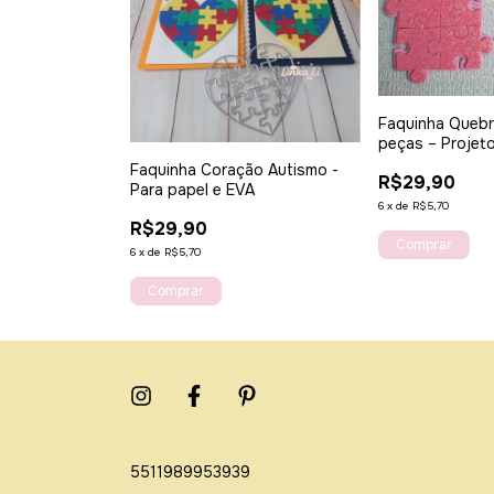
Faquinha Queb
peças – Projet
Autismo
Faquinha Coração Autismo -
R$29,90
Para papel e EVA
6
x
de
R$5,70
R$29,90
6
x
de
R$5,70
5511989953939