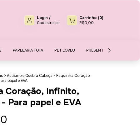
Login
/
Carrinho
(
0
)
Cadastre-se
R$0,00
S
PAPELARIA FOFA
PET LOVEU
PRESENTES E MIMOS
S
as
>
Autismo e Quebra Cabeça
>
Faquinha Coração,
Para papel e EVA
 Coração, Infinito,
 - Para papel e EVA
00