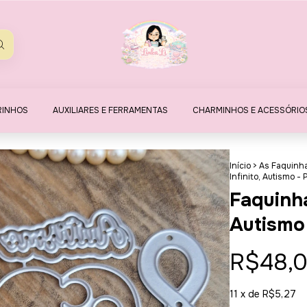
RINHOS
AUXILIARES E FERRAMENTAS
CHARMINHOS E ACESSÓRIO
Início
>
As Faquinh
Infinito, Autismo - 
Faquinha
Autismo
R$48,
11
x de
R$5,27