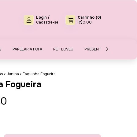
Login
/
Carrinho
(
0
)
Cadastre-se
R$0,00
S
PAPELARIA FOFA
PET LOVEU
PRESENTES E MIMOS
S
as
>
Junina
>
Faquinha Fogueira
a Fogueira
00