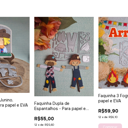
Faquinha 3 Fogu
Junino,
papel e EVA
Faquinha Dupla de
ra papel e EVA
Espantalhos - Para papel e
R$59,90
EVA
12
x
de
R$6,10
R$55,00
12
x
de
R$5,60