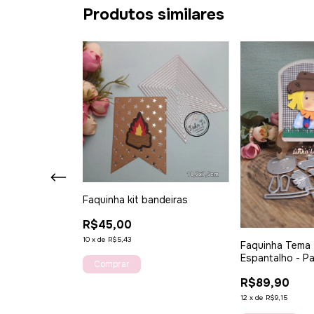
Produtos similares
Faquinha kit bandeiras
ira Dupla com
rativos.
R$45,00
10
x
de
R$5,43
Faquinha Tema 
Espantalho - Pa
R$89,90
12
x
de
R$9,15