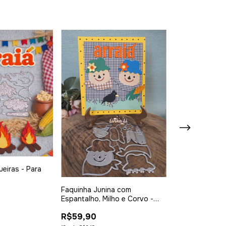
Faquinha Bande
elementos deco
eiras - Para
R$59,90
12
x
de
R$6,10
Faquinha Junina com
Espantalho, Milho e Corvo -
Para papel e EVA
R$59,90