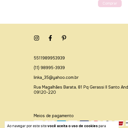
5511989953939
(11) 98995-3939
linka_35@yahoo.com.br
Rua Magalhães Barata, 81 Pq Gerassi ll Santo An
09120-220
Meios de pagamento
Ao navegar por este site
você aceita o uso de cookies
para