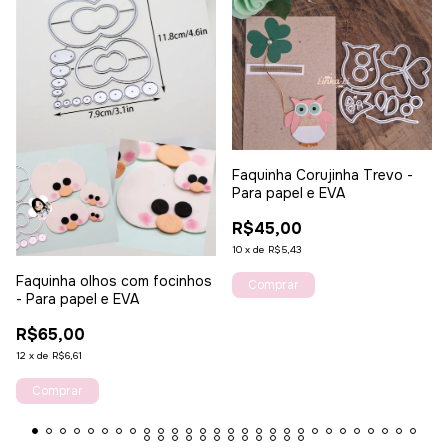
Faquinha Corujinha Trevo -
Para papel e EVA
R$45,00
10
x
de
R$5,43
Faquinha olhos com focinhos
- Para papel e EVA
R$65,00
12
x
de
R$6,61