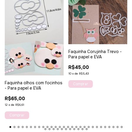
Faquinha Corujinha Trevo -
Para papel e EVA
R$45,00
10
x
de
R$5,43
Faquinha olhos com focinhos
- Para papel e EVA
R$65,00
12
x
de
R$6,61