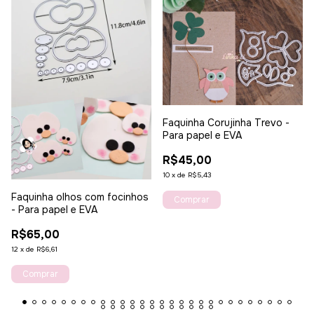
Faquinha Corujinha Trevo -
Para papel e EVA
R$45,00
10
x
de
R$5,43
Faquinha olhos com focinhos
- Para papel e EVA
R$65,00
12
x
de
R$6,61