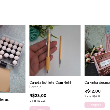
Caneta Estilete Com Refil
Caixinha desmo
Laranja
R$12,00
R$23,00
2
x
de
R$6,58
eiras
5
x
de
R$5,26