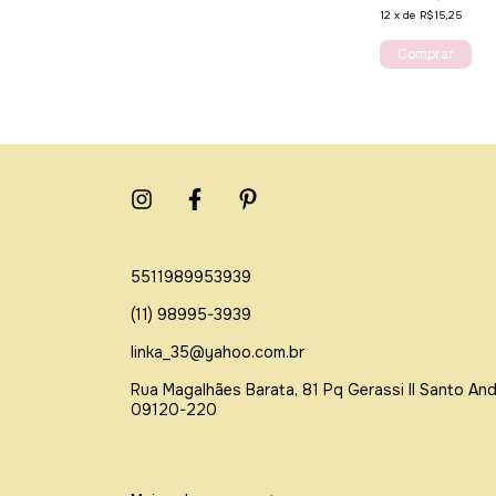
12
x
de
R$15,25
 OFF
5511989953939
(11) 98995-3939
linka_35@yahoo.com.br
Rua Magalhães Barata, 81 Pq Gerassi ll Santo An
09120-220