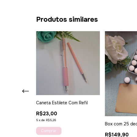
Produtos similares
Caneta Estilete Com Refil
R$23,00
5
x
de
R$5,26
sconectar
Box com 25 ded
relo
R$149,90