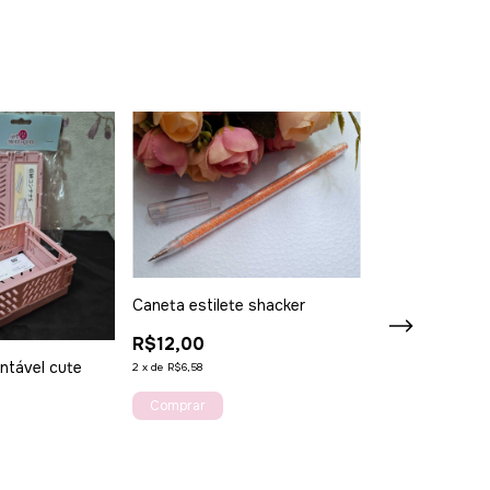
Caneta estilete shacker
R$12,00
Box Bolsinha D
ntável cute
2
x
de
R$6,58
R$13,00
2
x
de
R$7,13