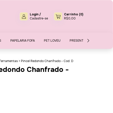
Login
/
Carrinho
(
0
)
Cadastre-se
R$0,00
S
PAPELARIA FOFA
PET LOVEU
PRESENTES E MIMOS
S
e Ferramentas
>
Pincel Redondo Chanfrado - Cod. D
Redondo Chanfrado -