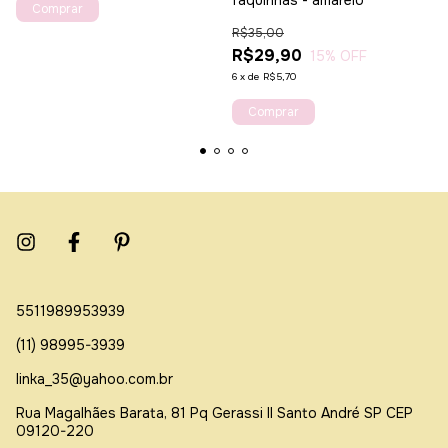
faquinhas - amarelo
R$35,00
R$29,90
15
% OFF
6
x
de
R$5,70
5511989953939
(11) 98995-3939
linka_35@yahoo.com.br
Rua Magalhães Barata, 81 Pq Gerassi ll Santo André SP CEP
09120-220