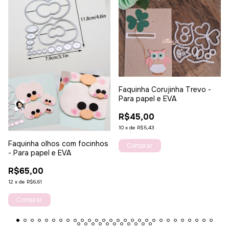
Faquinha Corujinha Trevo -
Para papel e EVA
R$45,00
10
x
de
R$5,43
Faquinha olhos com focinhos
- Para papel e EVA
R$65,00
12
x
de
R$6,61